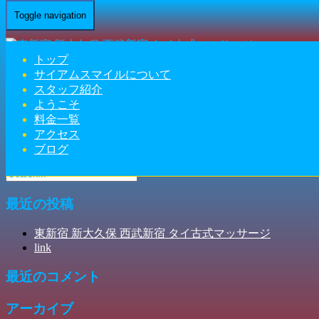
Toggle navigation
Home
-
充電器…
トップ
サイアムスマイルについて
スタッフ紹介
ようこそ
充電器 東新宿 新大久保 西武新宿 タイ古式マッサージ | サイ
料金一覧
アクセス
アムスマイル
ブログ
最近の投稿
東新宿 新大久保 西武新宿 タイ古式マッサージ
link
最近のコメント
アーカイブ