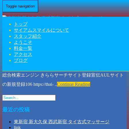
Toggle navigation
Monthly Blogs for 10月 2018
トップ
Home
-
Blogs for 10月, 2018
サイアムスマイルについて
スタッフ紹介
link
ようこそ
料金一覧
siamsmile
アクセス
2018年10月18日
ブログ
タイマッサージ
総合検索エンジン きららサーチサイト登録宣伝AULサイト
の新規登録106 https://thai- ..
Continue Reading
最近の投稿
東新宿 新大久保 西武新宿 タイ古式マッサージ
link