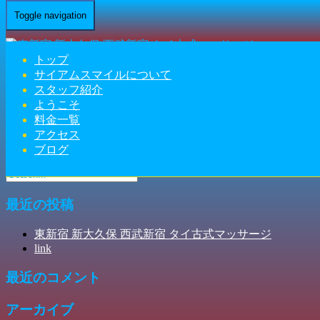
Toggle navigation
Home
-
ユナ(…
トップ
サイアムスマイルについて
スタッフ紹介
ようこそ
ユナ(Yuna)東新宿 新大久保 西武新宿 タイ古式マッサージ |
料金一覧
アクセス
サイアムスマイル
ブログ
最近の投稿
東新宿 新大久保 西武新宿 タイ古式マッサージ
link
最近のコメント
アーカイブ