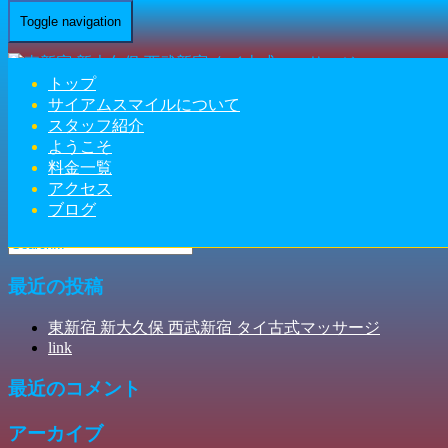
Toggle navigation
Home
-
サヤ(…
トップ
サイアムスマイルについて
スタッフ紹介
ようこそ
サヤ(Saya)東新宿 新大久保 西武新宿 タイ古式マッサージ | サ
料金一覧
アクセス
イアムスマイル
ブログ
最近の投稿
東新宿 新大久保 西武新宿 タイ古式マッサージ
link
最近のコメント
アーカイブ