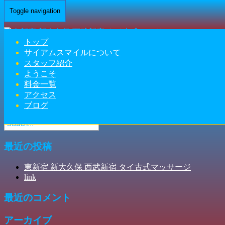
Toggle navigation
Home
-
アン(…
トップ
サイアムスマイルについて
スタッフ紹介
ようこそ
アン(An)東新宿 新大久保 西武新宿 タイ古式マッサージ | サ
料金一覧
アクセス
イアムスマイル
ブログ
最近の投稿
東新宿 新大久保 西武新宿 タイ古式マッサージ
link
最近のコメント
アーカイブ