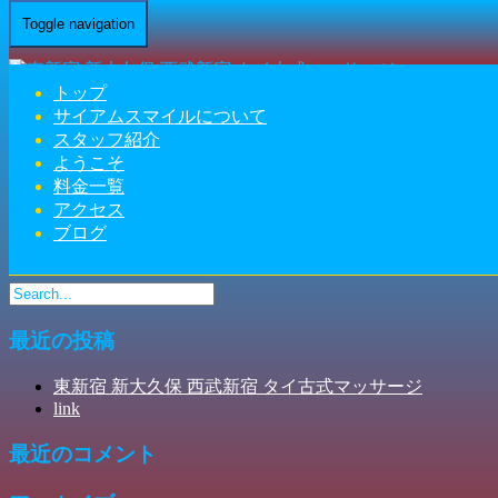
Toggle navigation
横断歩道を渡って、右方向へ進んでく
ださい。
トップ
サイアムスマイルについて
Home
-
-
横断歩…
スタッフ紹介
ようこそ
料金一覧
アクセス
ブログ
横断歩道を渡って、右方向へ進んでください。
最近の投稿
東新宿 新大久保 西武新宿 タイ古式マッサージ
link
最近のコメント