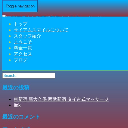
Toggle navigation
まっすぐ進むと交差点があって、左手
にお進みください。
トップ
サイアムスマイルについて
Home
-
-
まっす…
スタッフ紹介
ようこそ
料金一覧
アクセス
ブログ
まっすぐ進むと交差点があって、左手にお進みください。
最近の投稿
東新宿 新大久保 西武新宿 タイ古式マッサージ
link
最近のコメント